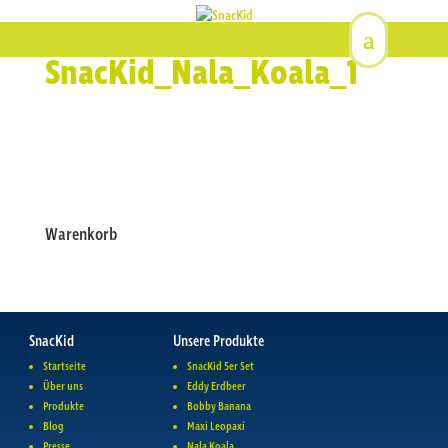
SnacKid_Nala_Koala_1
Warenkorb
SnacKid
Unsere Produkte
Startseite
SnacKid 5er Set
Über uns
Eddy Erdbeer
Produkte
Bobby Banana
Blog
Maxi Leopaxi
Presse
Nala Koala