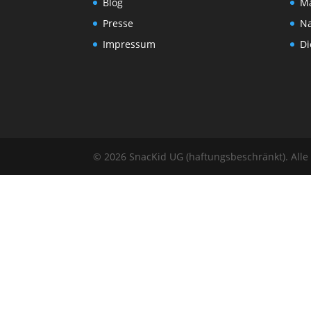
Blog
Ma
Presse
Na
Impressum
Di
© 2026 SnacKid UG (haftungsbeschränkt). Alle