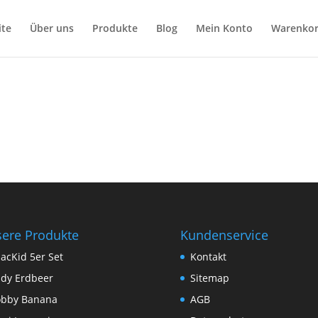
ite
Über uns
Produkte
Blog
Mein Konto
Warenko
ere Produkte
Kundenservice
acKid 5er Set
Kontakt
dy Erdbeer
Sitemap
obby Banana
AGB