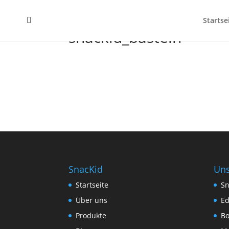
Startse
snackid_basteln
SnacKid
Uns
Startseite
Sn
Über uns
Ed
Produkte
B