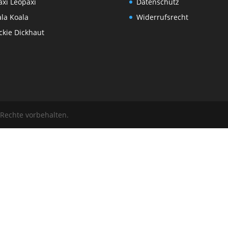
xi Leopaxi
Datenschutz
la Koala
Widerrufsrecht
ckie Dickhaut
 Rechte vorbehalten.