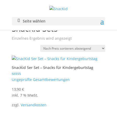
Start
/ SnacKid Sets
Seite wählen
SnacKid Sets
Einzelnes Ergebnis wird angezeigt
SnacKid 5er Set – Snacks für Kindergeburtstag
Bewertet mit
Ungeprüfte Gesamtbewertungen
5.00
von 5
13,90
€
inkl. 7 % MwSt.
zzgl.
Versandkosten