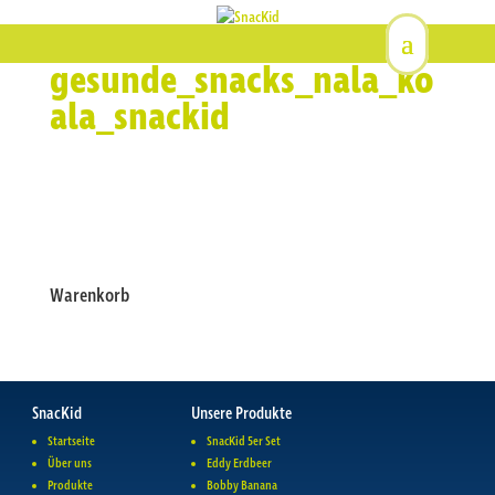
gesunde_snacks_nala_ko
ala_snackid
Warenkorb
SnacKid
Unsere Produkte
Startseite
SnacKid 5er Set
Über uns
Eddy Erdbeer
Produkte
Bobby Banana